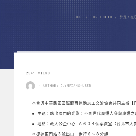
HOME
/
PORTFOLIO
/
於是，在
2541 VIEWS
- AUTHOR: OLYMPIANS-USER
本會與中華民國國際體育運動志工交流協會共同主辦【巴黎
●
主題：踏出國門的光影：不同世代奧運人參與奧運之
● 地點：政大公企中心 Ａ６０４個案教室（台北市大安
＊捷運東門站３號出口－步行６～８分鐘