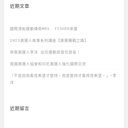
近期文章
國際滑船運動傳奇MRS. FISHER來臺
2025奧運人故事系列講座【奧運備戰之路】
恭賀奧運人李洋 出任運動部首任部長！
我國奧運人協會和印尼奧運人強化國際交流
「不是因為看見希望才堅持，而是堅持才看得見希望。」—李
洋
近期留言